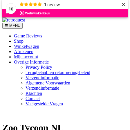
×
1
review
10
Skip
to
☰ MENU
content
Game Reviews
Shop
Winkelwagen
Afrekenen
Mijn account
Overige Informatie
Privacy Policy
Terugbetaal- en retourneringsbeleid
Verzendinformatie
Algemene Voorwaarden
Verzendinformatie
Klachten
Contact
Veelgestelde Vragen
Zoo Tycoon NL