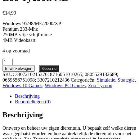
€
14,99
Windows 95/98/ME/2000/XP
Pentium 233-Mhz
250MB vrije schijfruimte
4MB Videokaart
4 op voorraad
Zoo
Tycoon
In winkelwagen
Koop nu
NL
SKU:
3307210215376; 8716051010265; 0805529132689;
aantal
0659556751098; 3307210212436
Categorieën:
Simulatie
,
Strategie
,
Windows 10 Games
,
Windows PC Games
,
Zoo Tycoon
Beschrijving
Beoordelingen (0)
Beschrijving
Ontwerp en beheer uw eigen dierentuin. U bepaalt zelf welke dieren
waar geplaatst worden en hoe aantrekkelijk de dierentuin voor het