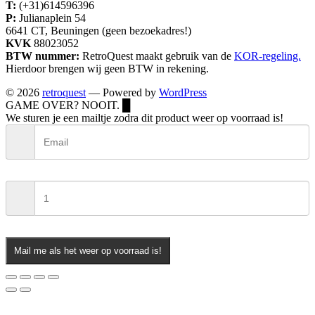
T:
(+31)614596396
P:
Julianaplein 54
6641 CT, Beuningen (geen bezoekadres!)
KVK
88023052
BTW nummer:
RetroQuest maakt gebruik van de
KOR-regeling.
Hierdoor brengen wij geen BTW in rekening.
© 2026
retroquest
— Powered by
WordPress
GAME OVER? NOOIT.
█
We sturen je een mailtje zodra dit product weer op voorraad is!
Mail me als het weer op voorraad is!