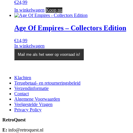
€
24,99
In winkelwagen
Koop nu
Age Of Empires – Collectors Edition
€
14,99
In winkelwagen
Mail me als het weer op voorraad is!
Klachten
Terugbetaal- en retourneringsbeleid
Verzendinformatie
Contact
Algemene Voorwaarden
Veelgestelde Vragen
Privacy Policy
RetroQuest
E:
info@retroquest.nl