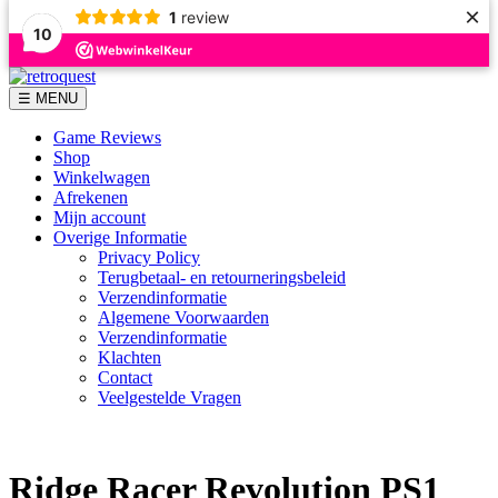
×
1
review
10
Skip
to
☰ MENU
content
Game Reviews
Shop
Winkelwagen
Afrekenen
Mijn account
Overige Informatie
Privacy Policy
Terugbetaal- en retourneringsbeleid
Verzendinformatie
Algemene Voorwaarden
Verzendinformatie
Klachten
Contact
Veelgestelde Vragen
Ridge Racer Revolution PS1