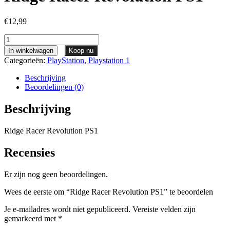
€
12,99
Ridge
Racer
In winkelwagen
Koop nu
Revolution
Categorieën:
PlayStation
,
Playstation 1
PS1
aantal
Beschrijving
Beoordelingen (0)
Beschrijving
Ridge Racer Revolution PS1
Recensies
Er zijn nog geen beoordelingen.
Wees de eerste om “Ridge Racer Revolution PS1” te beoordelen
Je e-mailadres wordt niet gepubliceerd.
Vereiste velden zijn
gemarkeerd met
*