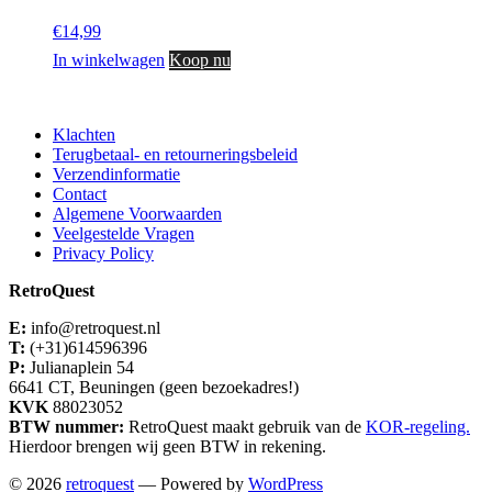
€
14,99
In winkelwagen
Koop nu
Klachten
Terugbetaal- en retourneringsbeleid
Verzendinformatie
Contact
Algemene Voorwaarden
Veelgestelde Vragen
Privacy Policy
RetroQuest
E:
info@retroquest.nl
T:
(+31)614596396
P:
Julianaplein 54
6641 CT, Beuningen (geen bezoekadres!)
KVK
88023052
BTW nummer:
RetroQuest maakt gebruik van de
KOR-regeling.
Hierdoor brengen wij geen BTW in rekening.
© 2026
retroquest
— Powered by
WordPress